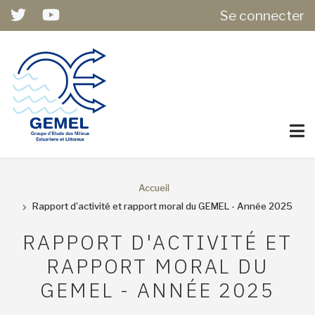
USER
Aller
Se connecter
ACCOUNT
au
MENU
contenu
principal
Accueil
FIL
Rapport d'activité et rapport moral du GEMEL - Année 2025
D'ARIANE
RAPPORT D'ACTIVITÉ ET
RAPPORT MORAL DU
GEMEL - ANNÉE 2025