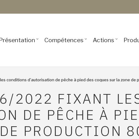
USER
ACCOUNT
MENU
Présentation
Compétences
Actions
Produ
les conditions d'autorisation de pêche à pied des coques sur la zone d
FIL
66/2022 FIXANT LE
D'ARIANE
ON DE PÊCHE À PI
 DE PRODUCTION 80