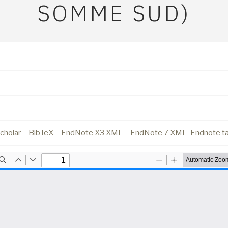
SOMME SUD)
cholar
BibTeX
EndNote X3 XML
EndNote 7 XML
Endnote t