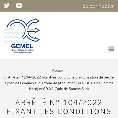
USER
Aller
Se connecter
ACCOUNT
au
MENU
contenu
principal
Accueil
FIL
Arrêté n° 104/2022 fixant les conditions d’autorisation de pêche
à pied des coques sur la zone de production 80.03 (Baie de Somme
D'ARIANE
Nord) et 80.04 (Baie de Somme Sud)
ARRÊTÉ N° 104/2022
FIXANT LES CONDITIONS