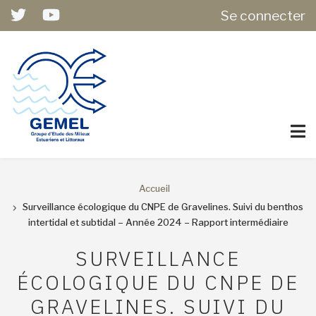
USER
Aller
Se connecter
ACCOUNT
au
MENU
contenu
principal
Accueil
FIL
Surveillance écologique du CNPE de Gravelines. Suivi du benthos
intertidal et subtidal – Année 2024 – Rapport intermédiaire
D'ARIANE
SURVEILLANCE
ÉCOLOGIQUE DU CNPE DE
GRAVELINES. SUIVI DU