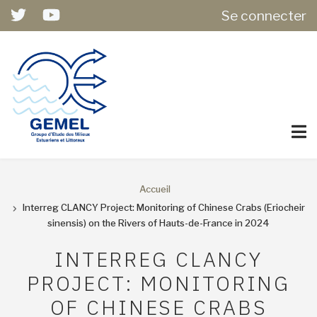
USER
Aller
Se connecter
ACCOUNT
au
MENU
contenu
principal
Accueil
FIL
Interreg CLANCY Project: Monitoring of Chinese Crabs (Eriocheir
sinensis) on the Rivers of Hauts-de-France in 2024
D'ARIANE
INTERREG CLANCY
PROJECT: MONITORING
OF CHINESE CRABS