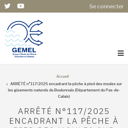
USER
Aller
Se connecter
ACCOUNT
au
MENU
contenu
principal
Accueil
FIL
ARRÊTÉ n°117/2025 encadrant la pêche à pied des moules sur
les gisements naturels du Boulonnais (Département du Pas-de-
D'ARIANE
Calais)
ARRÊTÉ N°117/2025
ENCADRANT LA PÊCHE À