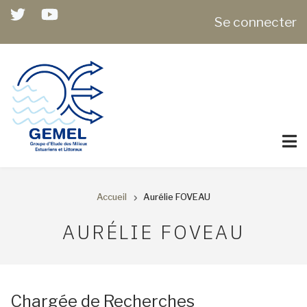
Aller
USER
Se connecter
au
ACCOUNT
contenu
MENU
principal
Accueil
Aurélie FOVEAU
FIL
AURÉLIE FOVEAU
D'ARIANE
Chargée de Recherches