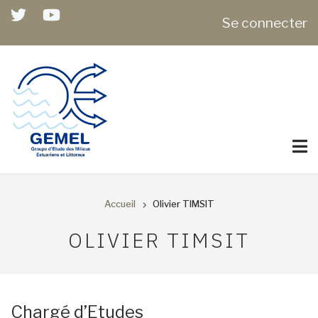
Aller
USER
Se connecter
au
ACCOUNT
contenu
MENU
principal
Accueil
Olivier TIMSIT
FIL
OLIVIER TIMSIT
D'ARIANE
Chargé d’Etudes