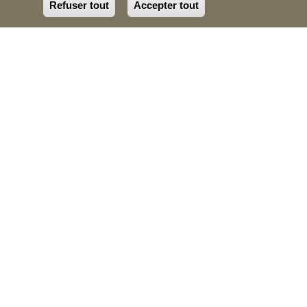
Refuser tout
Accepter tout
Withdraw cons
FIAC
2019
2020
-
FILANDRES EN BAIES
D'AUTHIE ET DE CANCHE
FINANCEURS